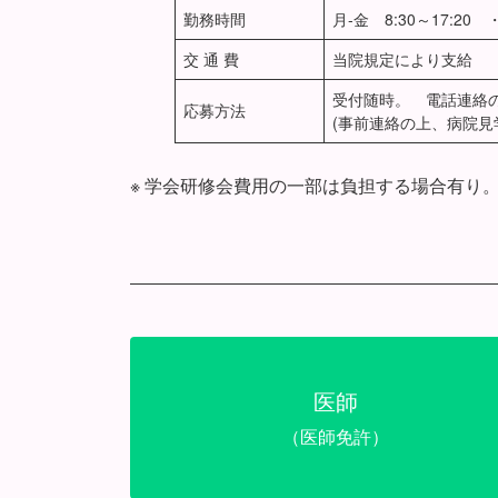
勤務時間
月-金 8:30～17:20 
交 通 費
当院規定により支給
受付随時。 電話連絡
応募方法
(事前連絡の上、病院見
※ 学会研修会費用の一部は負担する場合有り
医師
（医師免許）