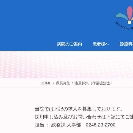
コ
ナ
ン
ビ
テ
ゲ
ン
ー
ツ
シ
へ
ョ
病院のご案内
患者様へ
診療科
ス
ン
キ
に
ッ
移
プ
動
HOME
職員募集
職員募集（作業療法士）
当院では下記の求人を募集しております。
採用申し込み及びお問い合わせは下記にてご
担当 ： 総務課 人事部 0248-23-2700