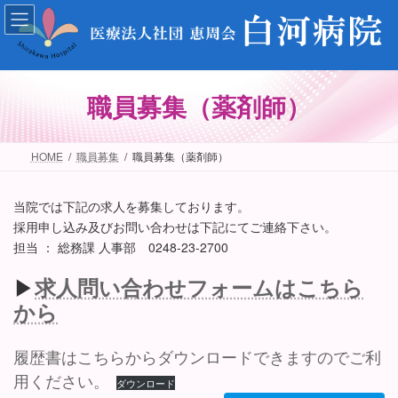
コ
ナ
ン
ビ
テ
ゲ
ン
ー
ツ
シ
職員募集（薬剤師）
へ
ョ
ス
ン
キ
に
HOME
職員募集
職員募集（薬剤師）
ッ
移
プ
動
当院では下記の求人を募集しております。
採用申し込み及びお問い合わせは下記にてご連絡下さい。
担当 ： 総務課 人事部 0248-23-2700
▶
求人問い合わせフォームはこちら
から
履歴書はこちらからダウンロードできますのでご利
用ください。
ダウンロード