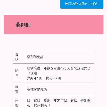
▶院内託児所のご案内
薬剤師
資
薬剤師免許
格
経験業務、年数を考慮のうえ当院規定によ
給
り優遇
与
昇給年1回、賞与年2回
待
各種保険完備
遇
休
日・祝日、夏期・年末年始、有給、特別振
暇
替、代休制あり